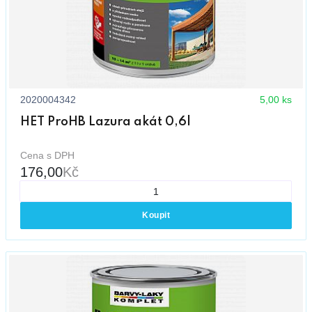
2020004342
5,00 ks
HET ProHB Lazura akát 0,6l
Cena s DPH
176,00
Kč
Koupit