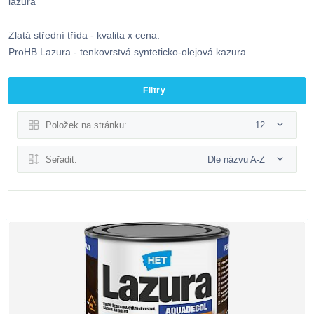
lazura
Zlatá střední třída - kvalita x cena:
ProHB Lazura - tenkovrstvá synteticko-olejová kazura
Filtry
Položek na stránku:
12
Seřadit:
Dle názvu A-Z