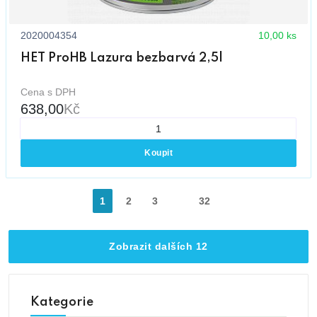
2020004354
10,00 ks
HET ProHB Lazura bezbarvá 2,5l
Cena s DPH
638,00
Kč
Koupit
1
2
3
32
Zobrazit dalších 12
Kategorie