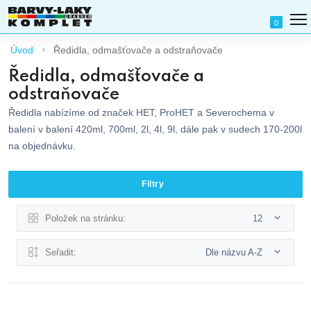
0
Úvod
Ředidla, odmašťovače a odstraňovače
Ředidla, odmašťovače a
odstraňovače
Ředidla nabízíme od značek HET, ProHET a Severochema v
balení v balení 420ml, 700ml, 2l, 4l, 9l, dále pak v sudech 170-200l
na objednávku.
Filtry
Položek na stránku:
12
Seřadit:
Dle názvu A-Z