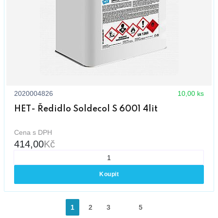
2020004826
10,00 ks
HET- Ředidlo Soldecol S 6001 4lit
Cena s DPH
414,00
Kč
Koupit
1
2
3
5