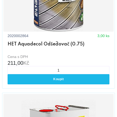
2020002864
3,00 ks
HET Aquadecol Odšeďovač (0.75)
Cena s DPH
211,00
Kč
Koupit