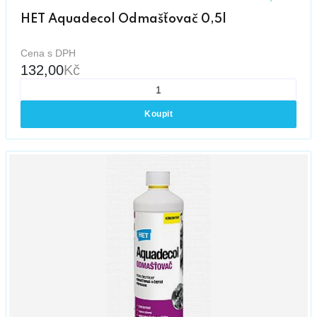
HET Aquadecol Odmašťovač 0,5l
Cena s DPH
132,00
Kč
Koupit