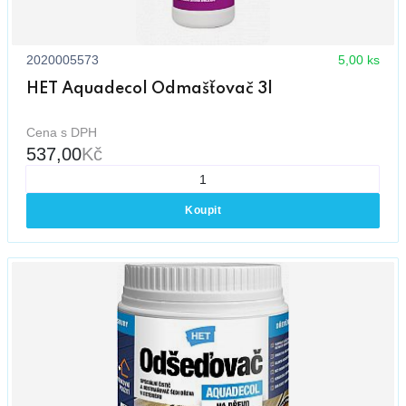
2020005573
5,00 ks
HET Aquadecol Odmašťovač 3l
Cena s DPH
537,00
Kč
Koupit