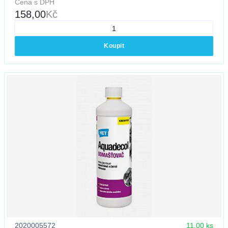
Cena s DPH
158,00
Kč
Koupit
2020005572
11,00 ks