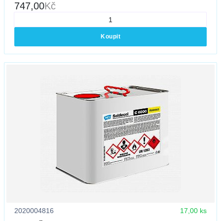
747,00
Kč
Koupit
2020004816
17,00 ks