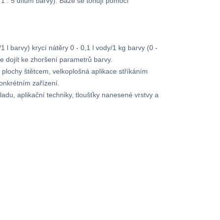
5 dílům barvy). Báze se tónují pomocí
 l barvy) krycí nátěry 0 - 0,1 l vody/1 kg barvy (0 -
e dojít ke zhoršení parametrů barvy.
é plochy štětcem, velkoplošná aplikace stříkáním
onkrétním zařízení.
ladu, aplikační techniky, tloušťky nanesené vrstvy a