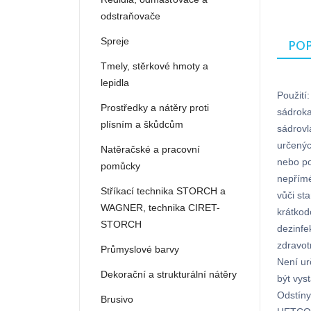
odstraňovače
Spreje
POP
Tmely, stěrkové hmoty a
lepidla
Použití
Prostředky a nátěry proti
sádroka
plísním a škůdcům
sádrovl
určenýc
Natěračské a pracovní
nebo po
pomůcky
nepřímé
Stříkací technika STORCH a
vůči st
WAGNER, technika CIRET-
krátko
STORCH
dezinfe
zdravot
Průmyslové barvy
Není ur
Dekorační a strukturální nátěry
být vys
Odstíny
Brusivo