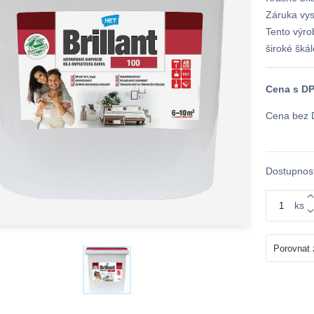
Záruka vys
Tento výr
široké škál
Cena s D
Cena bez
Dostupnost
ks
Porovnat 