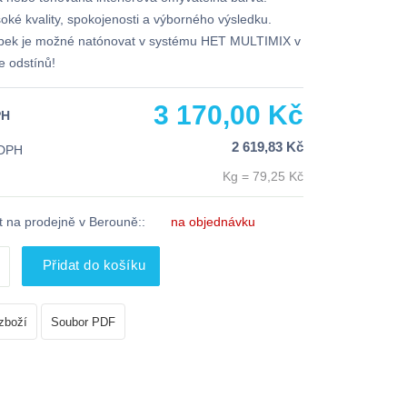
oké kvality, spokojenosti a výborného výsledku.
obek je možné natónovat v systému HET MULTIMIX v
e odstínů!
3 170,00 Kč
PH
2 619,83 Kč
 DPH
Kg = 79,25 Kč
 na prodejně v Berouně::
na objednávku
Přidat do košíku
zboží
Soubor PDF