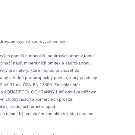
ádrovápenných a sádrových omítek,
ových panelů a monolitů, papírových tapet k tomu
mbinací např. minerálních omítek a sádrokartonu
avky pro nátěry, které mohou přicházet do
atný středně paropropustný povrch, který je odolný
 R2 až R1 dle ČSN EN 13300. Zaschlý nátěr
L nebo AQUADECOL OCHRANNÝ LAK odolává běžným
ivních obývacích a komerčních prostor,
láří, prodejních prostor apod.
rch nesmí být ve stálém kontaktu s vodou a nesmí