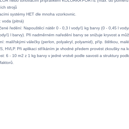
OR nebo tónovacím přípravkem KOLORKA FORTE (max. do poměru 1 : 
ích strojů
acími systémy HET dle mnoha vzorkovnic.
: voda (pitná)
ené ředění: Napouštěcí nátěr 0 - 0,3 l vody/1 kg barvy (0 - 0,45 l vody/1
vody/1 l barvy). Při nadměrném naředění barvy se snižuje kryvost a můž
í: malířskými válečky (perlon, polyakryl, polyamid), příp. štětkou, mal
, HVLP. Při aplikaci stříkáním je vhodné předem provést zkoušky na k
st: 6 - 10 m2 z 1 kg barvy v jedné vrstvě podle savosti a struktury podk
faktorů.