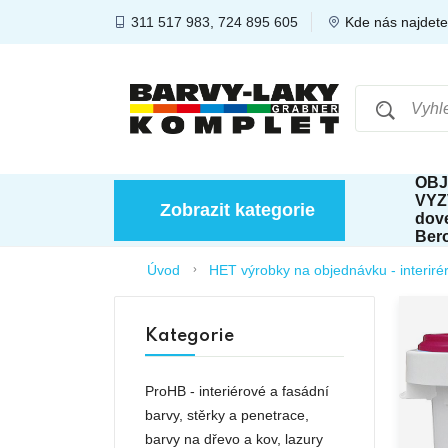
311 517 983, 724 895 605
Kde nás najdet
OBJ
VYZ
Zobrazit kategorie
dov
Ber
Úvod
HET výrobky na objednávku - interiré
Kategorie
ProHB - interiérové a fasádní
barvy, stěrky a penetrace,
barvy na dřevo a kov, lazury