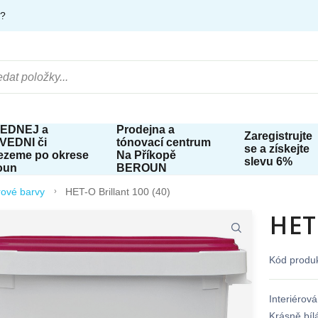
e?
EDNEJ a
Prodejna a
Zaregistrujte
VEDNI či
tónovací centrum
se a získejte
ezeme po okrese
Na Příkopě
slevu 6%
oun
BEROUN
rové barvy
HET-O Brillant 100 (40)
HET-
Kód produ
Interiérov
Krásně bíl