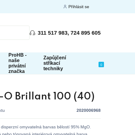
Přihlásit se
311 517 983, 724 895 605
ProHB -
Zapůjčení
naše
stříkací
0
privátní
techniky
značka
O Brillant 100 (40)
ktu
2020006968
á disperzní omyvatelná barvas bělostí 95% MgO.
á nebo tónovaná interiérová omyvatelná barva.