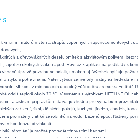
IS
: k vnitřním nátěrům stěn a stropů, vápenných, vápenocementových, s
rtonových,
áknitých a dřevovláknitých desek, omítek s akrylátovým pojivem, beton
h, tapet ze skelných vláken apod. Rovněž k aplikaci na podklady s ko
 vhodné úpravě povrchu na sololit, umakart aj. Výrobek splňuje požad
ho styku s potravinami. Nátěr vytváří zářivě bílý matný až hedvábně m
andardní vlhkosti v místnostech a odolný vůči oděru za mokra ve třídě
době odolá teplotě okolo 70 °C. V systému s výrobkem HETLINE O
kčním a čistícím přípravkům. Barva je vhodná pro výmalbu reprezentat
nických zařízení, škol, dětských pokojů, kuchyní, jídelen, chodeb, kance
čena pro nátěry vnitřků zásobníků na vodu, bazénů apod. Natřený pov
taven kondenzující vlhkosti.
: bílý, tónování je možné provádět tónovacími barvami