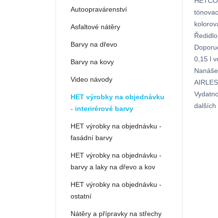
HETCOL
Autoopravárenství
tónovac
kolorov
Asfaltové nátěry
Ředidlo
Barvy na dřevo
Doporuč
0,15 l 
Barvy na kovy
Nanášen
Video návody
AIRLESS
Vydatno
HET výrobky na objednávku
dalších 
- interirérové barvy
HET výrobky na objednávku -
fasádní barvy
HET výrobky na objednávku -
barvy a laky na dřevo a kov
HET výrobky na objednávku -
ostatní
Nátěry a přípravky na střechy