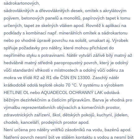
sádrokartonových,
sádrovláknitých a dřevovláknitých desek, omítek s akrylátovým
pojivem, betonových panelů a monolitů, papírových tapet k tomu
určených, tapet ze skelných vláken apod. Rovněž k aplikaci na
podklady s kombinací např. minerálních omítek a sádrokartonu
nebo po vhodné úpravě povrchu na sololit, umakart aj. Výrobek
splňuje požadavky pro nátěry, které mohou přicházet do
nepřímého styku s potravinami. Nátěr vytváří zářivě bílý matný až
hedvábně matný středně paropropustný povrch, který je odolný
vůči standardní vlhkosti v místnostech a odolný vůči oděru za
mokra ve třídě R2 až R1 dle ČSN EN 13300. Zaschlý nátěr
krátkodobě odolá teplotě okolo 70 °C. V systému s výrobkem
HETLINE OL nebo AQUADECOL OCHRANNÝ LAK odolává
běžným dezinfekčním a čistícím přípravkům. Barva je vhodná pro
výmalbu reprezentativních obývacích a komerčních prostor,
zdravotnických zařízení, škol, dětských pokojů, kuchyní, jídelen,
chodeb, kanceláří, prodejních prostor apod.
Není určena pro nátěry vnitřků zásobníků na vodu, bazénů apod.
Natřený povrch nesmí být ve stálém kontaktu s vodou a nesmí být