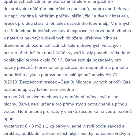
opatřených základním antikorozním nátěrem, případně k
dekorativním nátěrům minerálních podkladů, papíru apod. Barva
je např. vhodná k nátěrům poliček, skříní, židlí a dveří v interiéru,
hraček pro děti starší 3 let, těles ústředního topení atp. V mírných
a středních podmínkách venkovní expozice je barva např. vhodná
k nátěrům nekrytých dřevěných obložení, překrývajícího se
dřevěného obložení, zahradních kůlen, dřevěných větraných
ochran před deštěm apod. Nátěr vytváří lesklý povrch krátkodobě
odolávající teplotě okolo 70 °C. Barva splňuje požadavky pro
nátěry povrchů, které mohou přicházet do nepřímého a přímého
nahodilého styku s potravinami a splňuje požadavky EN 71-
3:2013 (Bezpečnost hraček –Část 3: Migrace určitých prvků). Bez
následné úpravy lakem není vhodná
pro použití na více mechanicky namáhané nábytkové a jiné
plochy. Barva není určena pro přímý styk s potravinami a pitnou
vodou. Není určena pro nátěry vnitřků zásobníků na vodu, bazénů
apod.
Vydatnost: 6 - 8 m2 z 1 kg barvy v jedné vrstvě podle savosti a
struktury podkladu, aplikační techniky, tloušťky nanesené vrstvy a